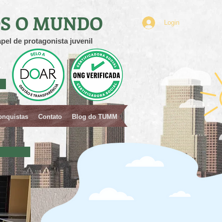
S O MUNDO
Login
pel de protagonista juvenil
onquistas
Contato
Blog do TUMM