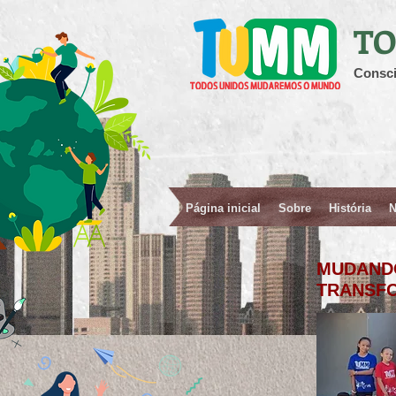
TO
Consci
Página inicial
Sobre
História
N
MUDAND
TRANSF