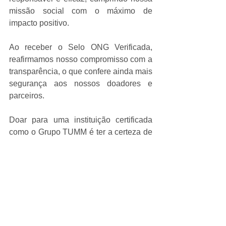
missão social com o máximo de 
impacto positivo.
Ao receber o Selo ONG Verificada, 
reafirmamos nosso compromisso com a 
transparência, o que confere ainda mais 
segurança aos nossos doadores e 
parceiros. 
Doar para uma instituição certificada 
como o Grupo TUMM é ter a certeza de 
que sua contribuição está sendo 
direcionada com ética e seriedade, 
transformando a vida de crianças e 
adolescentes e fortalecendo a nossa 
comunidade.
Juntos, seguimos trabalhando por um 