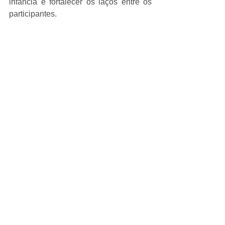
infância e fortalecer os laços entre os 
participantes.
Durante toda a viagem, os integrantes 
do projeto receberam a missão de 