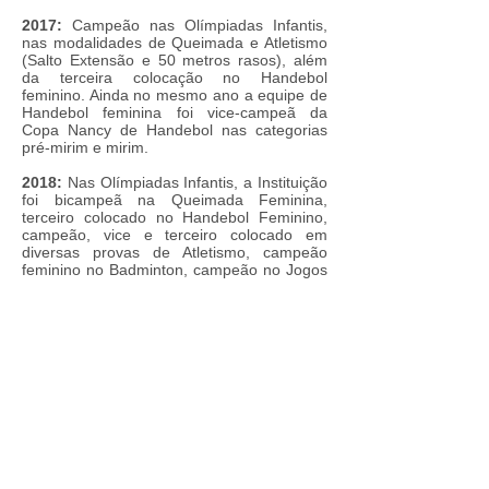
2017:
Campeão nas Olímpiadas Infantis,
nas modalidades de Queimada e Atletismo
(Salto Extensão e 50 metros rasos), além
da terceira colocação no Handebol
feminino. Ainda no mesmo ano a equipe de
Handebol feminina foi vice-campeã da
Copa Nancy de Handebol nas categorias
pré-mirim e mirim.
2018:
Nas Olímpiadas Infantis, a Instituição
foi bicampeã na Queimada Feminina,
terceiro colocado no Handebol Feminino,
campeão, vice e terceiro colocado em
diversas provas de Atletismo, campeão
feminino no Badminton, campeão no Jogos
de Damas e vice no torneio de Xadrez. A
entidade participou de dois campeonatos
municipais, obtendo ao todo um número de
19 conquistas em medalhas e mais de 50
atletas envolvidos nos torneios disputados.
2019:
Troféu de 3º colocado no Handebol
feminino, categoria mirim da 2ª Copa
Funvic e da 1ª Copa Ana Lúcia da
modalidade. O TUMM conquistou ainda
premiações no 1º Festival de Corridas –
Atletismo, evento realizado na cidade de