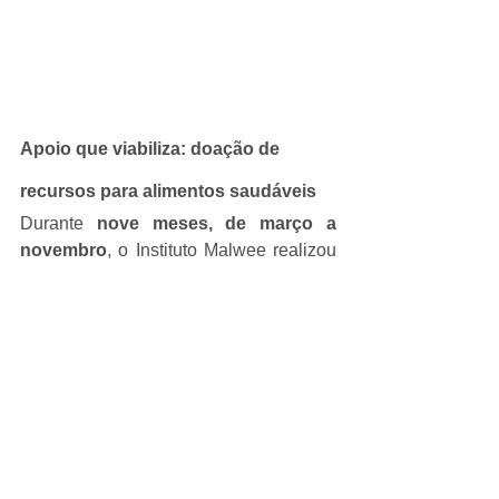
Apoio que viabiliza: doação de 
recursos para alimentos saudáveis
Durante 
nove meses, de março a 
novembro
, o Instituto Malwee realizou 
a 
doação de recursos 
financeiros
 para auxiliar na compra de 
alimentos saudáveis. Esse suporte foi 
decisivo para fortalecer a execução das 
ações e assegurar, ao longo de todo o 
projeto, a qualidade nutricional das 
refeições oferecidas.