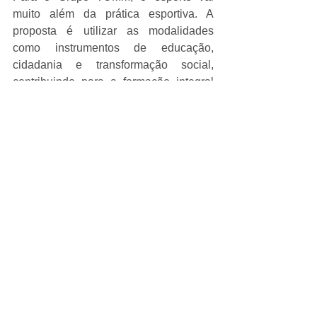
muito além da prática esportiva. A 
proposta é utilizar as modalidades 
como instrumentos de educação, 
cidadania e transformação social, 
contribuindo para a formação integral 
de crianças e adolescentes e 
fortalecendo a participação das famílias 
nesse processo.
À medida que se aproxima o 
encerramento deste ciclo de execução, 
o Projeto TUMM no Esporte reafirma 
seu compromisso com a promoção de 