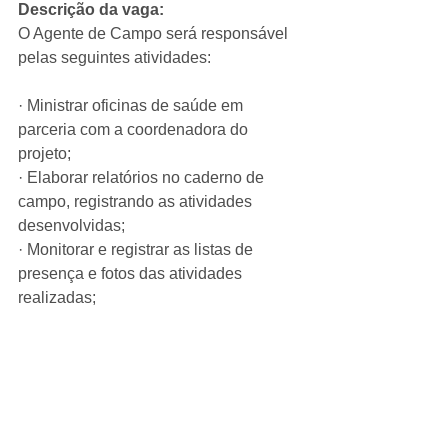
Descrição da vaga:
O Agente de Campo será responsável 
pelas seguintes atividades:
· Ministrar oficinas de saúde em 
parceria com a coordenadora do 
projeto;
· Elaborar relatórios no caderno de 
campo, registrando as atividades 
desenvolvidas;
· Monitorar e registrar as listas de 
presença e fotos das atividades 
realizadas;
· Participar de reuniões do Conselho 
de Saúde e do Fórum ONG/Aids, 
quando solicitado.
Formação:
 Ensino Médio ou Superior. 
Cursos relacionados à área de saúde e 