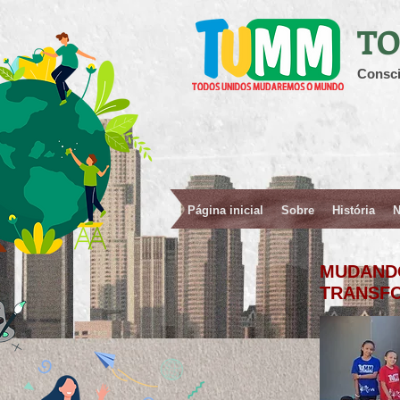
TO
Consci
Página inicial
Sobre
História
N
MUDAND
TRANSF