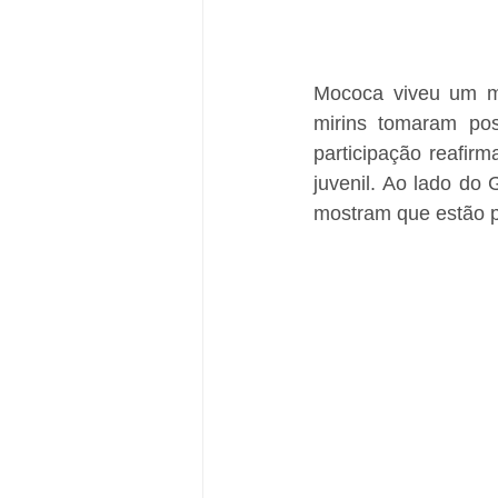
Mococa viveu um mo
mirins tomaram po
participação reafir
juvenil. Ao lado d
mostram que estão pr