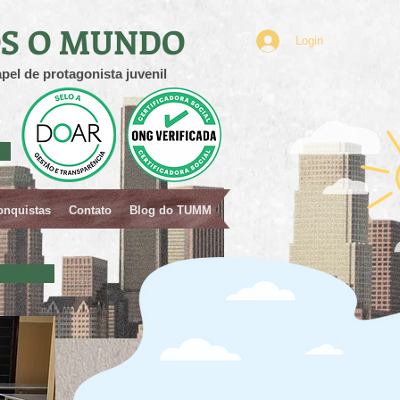
S O MUNDO
Login
pel de protagonista juvenil
onquistas
Contato
Blog do TUMM