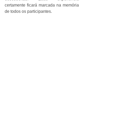
certamente ficará marcada na memória 
de todos os participantes.
O Projeto continua em andamento e 
será concluído em dezembro deste ano, 
com a realização de uma Exposição 
para marcar seu encerramento.